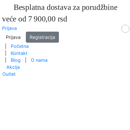
Besplatna dostava za porudžbine
veće od 7 900,00 rsd
Prijava
Prijava
Registracija
|
Početna
|
Kontakt
|
Blog
|
O nama
Akcija
Outlet