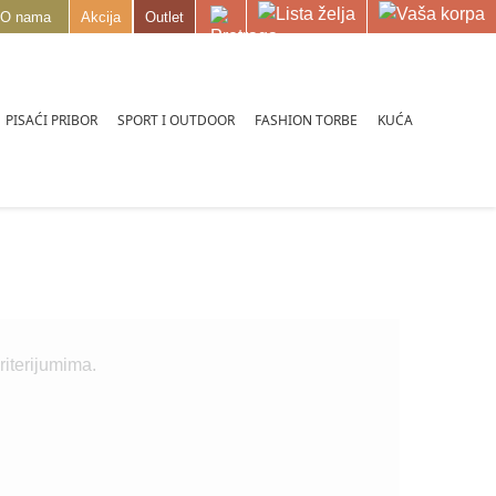
O nama
Akcija
Outlet
PISAĆI PRIBOR
SPORT I OUTDOOR
FASHION TORBE
KUĆA
iterijumima.