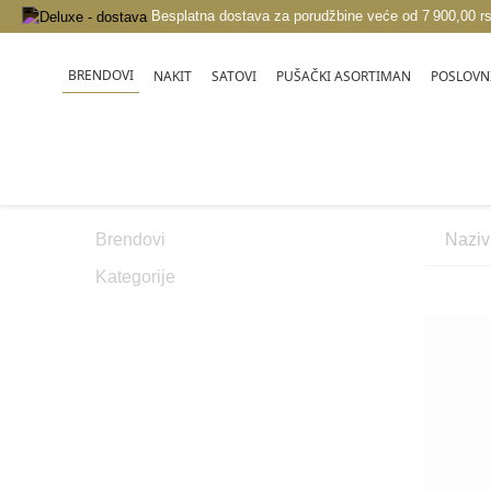
Besplatna dostava za porudžbine veće od 7 900,00 r
BRENDOVI
NAKIT
SATOVI
PUŠAČKI ASORTIMAN
POSLOVNI
BRENDOVI
Brendovi
Kategorije