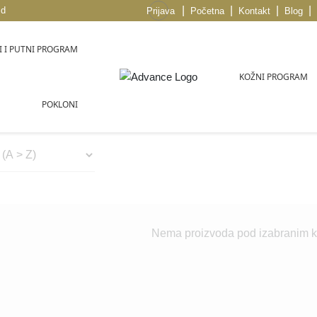
|
|
|
|
sd
Prijava
Početna
Kontakt
Blog
 I PUTNI PROGRAM
KOŽNI PROGRAM
POKLONI
Nema proizvoda pod izabranim kr