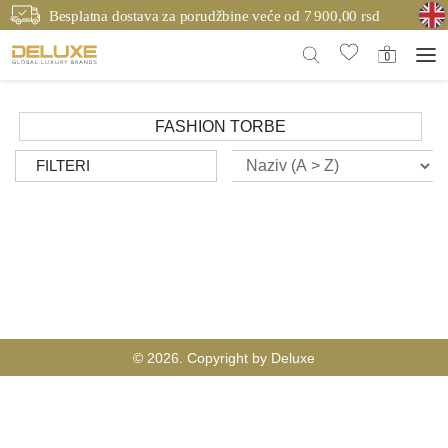
Besplatna dostava za porudžbine veće od 7 900,00 rsd
FASHION TORBE
FILTERI
© 2026. Copyright by Deluxe