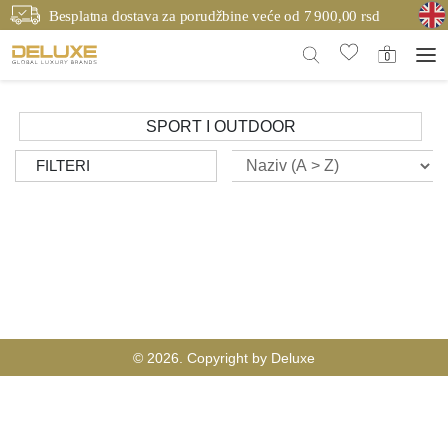
Besplatna dostava za porudžbine veće od 7 900,00 rsd
SPORT I OUTDOOR
FILTERI
© 2026. Copyright by Deluxe