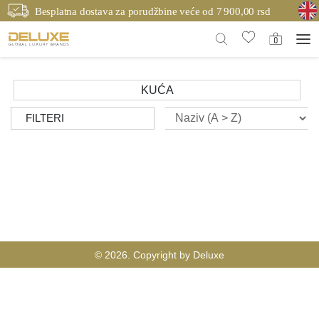
Besplatna dostava za porudžbine veće od 7 900,00 rsd
KUĆA
FILTERI
© 2026. Copyright by Deluxe