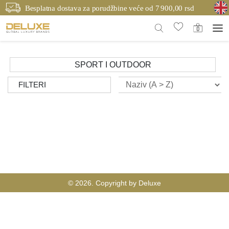
Besplatna dostava za porudžbine veće od 7 900,00 rsd
SPORT I OUTDOOR
FILTERI
© 2026. Copyright by Deluxe