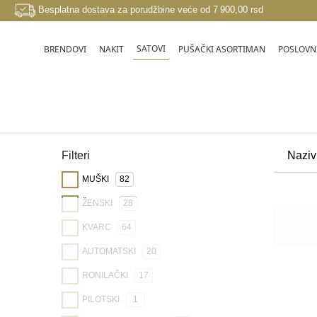
Besplatna dostava za porudžbine veće od 7 900,00 rsd
SATOVI
BRENDOVI
NAKIT
PUŠAČKI ASORTIMAN
POSLOVNI
SATOVI
Filteri
MUŠKI
82
ŽENSKI
28
KVARC
64
AUTOMATSKI
20
RONILAČKI
17
PILOTSKI
1