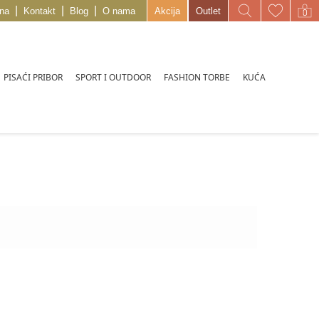
|
|
|
na
Kontakt
Blog
O nama
Akcija
Outlet
PISAĆI PRIBOR
SPORT I OUTDOOR
FASHION TORBE
KUĆA