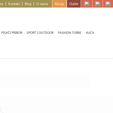
|
|
|
na
Kontakt
Blog
O nama
Akcija
Outlet
PISAĆI PRIBOR
SPORT I OUTDOOR
FASHION TORBE
KUĆA