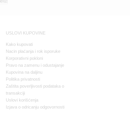
USLOVI KUPOVINE
Kako kupovati
Nacin plaćanja i rok isporuke
Korporativni pokloni
Pravo na zamenu i odustajanje
Kupovina na daljinu
Politika privatnosti
Zaštita poverljivosti podataka o
transakciji
Uslovi korišćenja
Izjava o odricanju odgovornosti