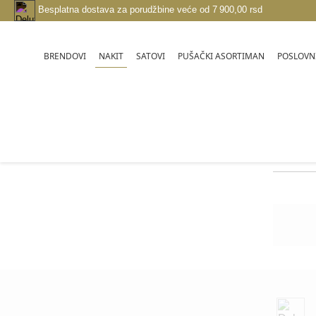
Besplatna dostava za porudžbine veće od 7 900,00 rsd
NAKIT
BRENDOVI
SATOVI
PUŠAČKI ASORTIMAN
POSLOVNI
BRENDOVI
PININFARINA