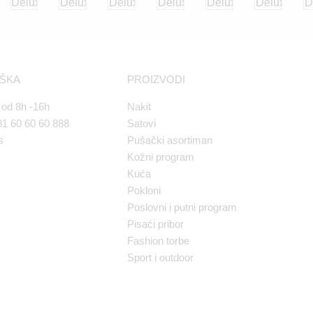
RŠKA
PROIZVODI
od 8h -16h
Nakit
1 60 60 60 888
Satovi
s
Pušački asortiman
Kožni program
Kuća
Pokloni
Poslovni i putni program
Pisaći pribor
Fashion torbe
Sport i outdoor