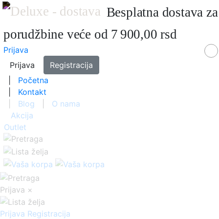
Besplatna dostava za
porudžbine veće od 7 900,00 rsd
Prijava
Prijava
Registracija
|
Početna
|
Kontakt
|
Blog
|
O nama
Akcija
Outlet
Prijava
×
Prijava
Registracija