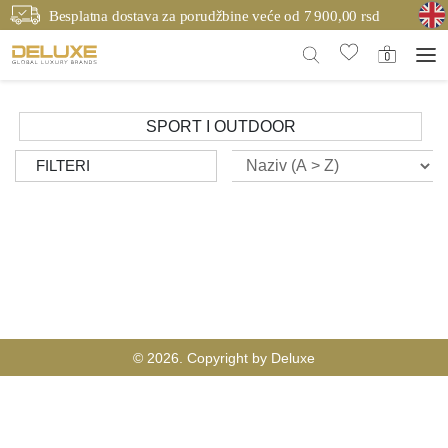
Besplatna dostava za porudžbine veće od 7 900,00 rsd
SPORT I OUTDOOR
FILTERI
© 2026. Copyright by Deluxe