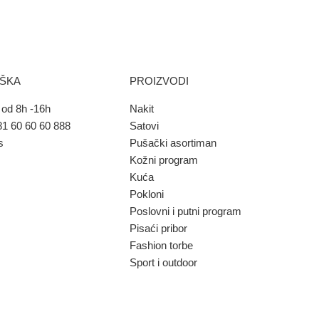
RŠKA
PROIZVODI
od 8h -16h
Nakit
1 60 60 60 888
Satovi
s
Pušački asortiman
Kožni program
Kuća
Pokloni
Poslovni i putni program
Pisaći pribor
Fashion torbe
Sport i outdoor