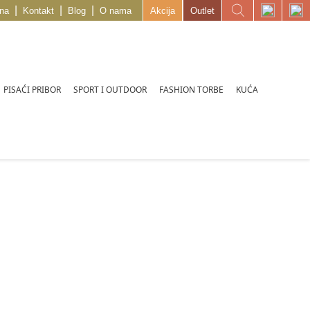
|
|
|
na
Kontakt
Blog
O nama
Akcija
Outlet
PISAĆI PRIBOR
SPORT I OUTDOOR
FASHION TORBE
KUĆA