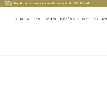
Besplatna dostava za porudžbine veće od 7 900,00 rsd
NAKIT
BRENDOVI
SATOVI
PUŠAČKI ASORTIMAN
POSLOVNI
BRENDOVI
S.T. DUPONT