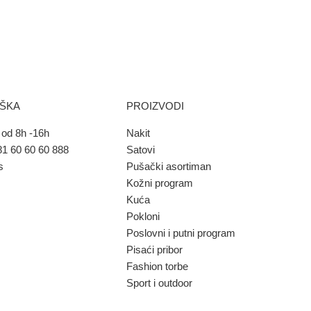
RŠKA
PROIZVODI
od 8h -16h
Nakit
1 60 60 60 888
Satovi
s
Pušački asortiman
Kožni program
Kuća
Pokloni
Poslovni i putni program
Pisaći pribor
Fashion torbe
Sport i outdoor