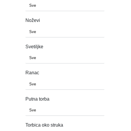
Noževi
Svetiljke
Ranac
Putna torba
Torbica oko struka