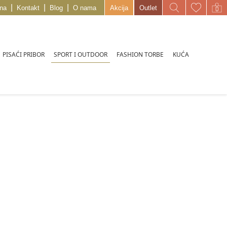
|
|
|
na
Kontakt
Blog
O nama
Akcija
Outlet
SPORT I OUTDOOR
PISAĆI PRIBOR
FASHION TORBE
KUĆA