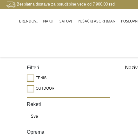
Besplatna dostava za porudžbine veće od 7 900,00 rsd
BRENDOVI
NAKIT
SATOVI
PUŠAČKI ASORTIMAN
POSLOVNI
SPORT I OUTDOOR
Filteri
TENIS
OUTDOOR
Reketi
Oprema