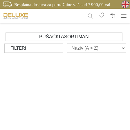
Besplatna dostava za porudžbine veće od 7 900,00 rsd
PUŠAČKI ASORTIMAN
FILTERI