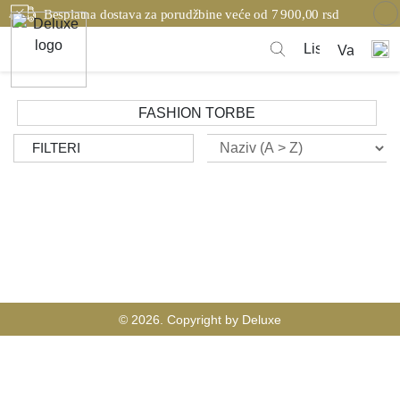
Besplatna dostava za porudžbine veće od 7 900,00 rsd
FASHION TORBE
FILTERI
© 2026. Copyright by Deluxe