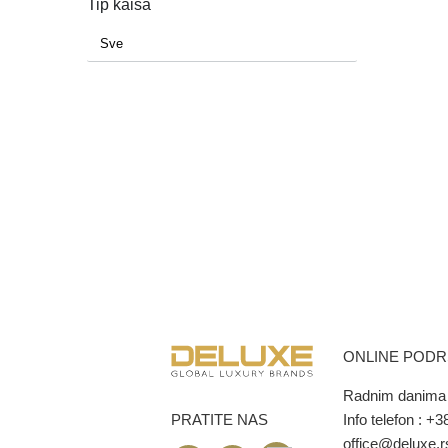
Tip kaiša
ONLINE POD
Radnim danima 
PRATITE NAS
Info telefon :
+38
office@deluxe.r