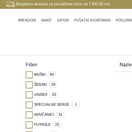
Besplatna dostava za porudžbine veće od 7 900,00 rsd
BRENDOVI
NAKIT
SATOVI
PUŠAČKI ASORTIMAN
POSLOVNI
KOŽNI PROGRAM
Filteri
MUŠKI
60
ŽENSKI
29
UNISEX
33
SPECIJALNE SERIJE
1
NOVČANICI
31
FUTROLE
25