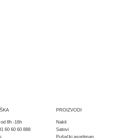
RŠKA
PROIZVODI
od 8h -16h
Nakit
1 60 60 60 888
Satovi
s
Pušački asortiman