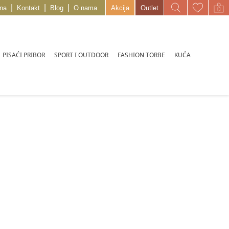
|
|
|
na
Kontakt
Blog
O nama
Akcija
Outlet
PISAĆI PRIBOR
SPORT I OUTDOOR
FASHION TORBE
KUĆA