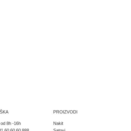
RŠKA
PROIZVODI
od 8h -16h
Nakit
1 60 60 60 888
Satovi