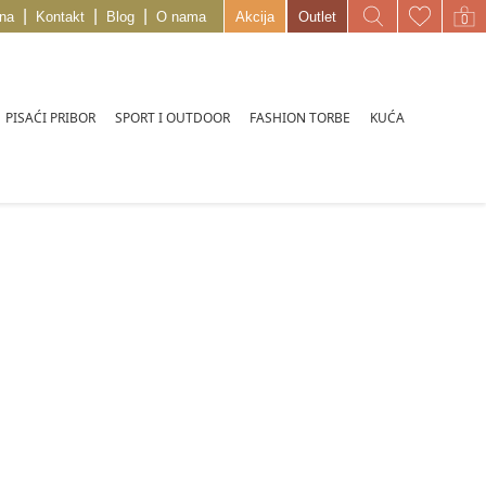
|
|
|
na
Kontakt
Blog
O nama
Akcija
Outlet
PISAĆI PRIBOR
SPORT I OUTDOOR
FASHION TORBE
KUĆA