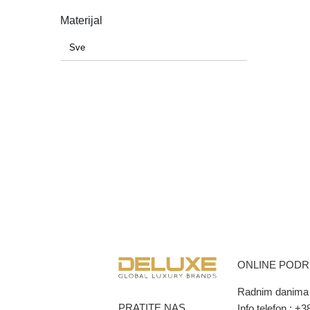
Materijal
ONLINE POD
Radnim danima 
PRATITE NAS
Info telefon :
+38