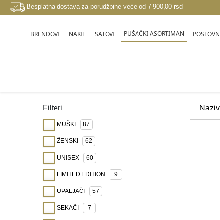
Besplatna dostava za porudžbine veće od 7 900,00 rsd
PUŠAČKI ASORTIMAN
BRENDOVI
NAKIT
SATOVI
POSLOVNI
PUŠAČKI ASORTIMAN
Filteri
MUŠKI
87
ŽENSKI
62
UNISEX
60
LIMITED EDITION
9
UPALJAČI
57
SEKAČI
7