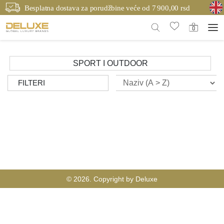
Besplatna dostava za porudžbine veće od 7 900,00 rsd
SPORT I OUTDOOR
FILTERI
© 2026. Copyright by Deluxe