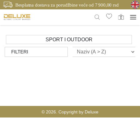
Besplatna dostava za porudžbine veće od 7 900,00 rsd
SPORT I OUTDOOR
FILTERI
© 2026. Copyright by Deluxe