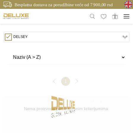
Besplatna dostava za porudžbine veće od 7 900,00 rsd
DELSEY
1
Nema proizvoda pod izabranim kriterijumima.