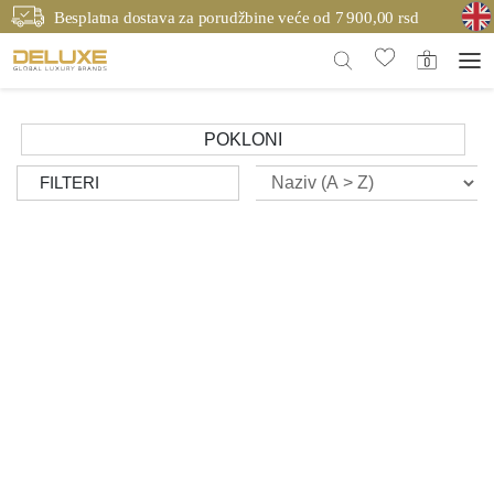
Besplatna dostava za porudžbine veće od 7 900,00 rsd
POKLONI
FILTERI