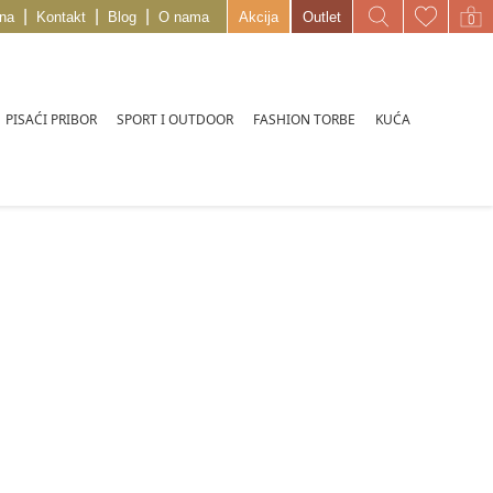
|
|
|
na
Kontakt
Blog
O nama
Akcija
Outlet
PISAĆI PRIBOR
SPORT I OUTDOOR
FASHION TORBE
KUĆA