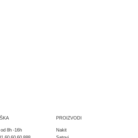
RŠKA
PROIZVODI
od 8h -16h
Nakit
1 60 60 60 888
Satovi