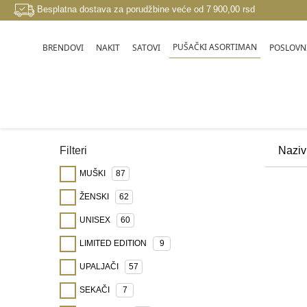
Besplatna dostava za porudžbine veće od 7 900,00 rsd
PUŠAČKI ASORTIMAN
BRENDOVI
NAKIT
SATOVI
POSLOVNI
PUŠAČKI ASORTIMAN
Filteri
MUŠKI
87
ŽENSKI
62
UNISEX
60
LIMITED EDITION
9
UPALJAČI
57
SEKAČI
7