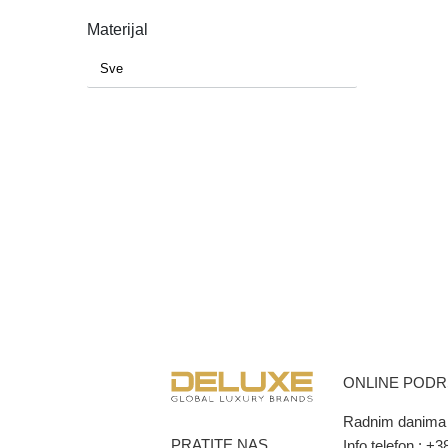
Materijal
ONLINE POD
Radnim danima 
PRATITE NAS
Info telefon :
+38