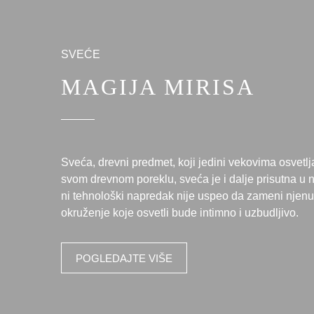
SVEĆE
MAGIJA MIRISA
Sveća, drevni predmet, koji jedini vekovima osvetl
svom drevnom poreklu, sveća je i dalje prisutna u
ni tehnološki napredak nije uspeo da zameni njen
okruženje koje osvetli bude intimno i uzbudljivo.
POGLEDAJTE VIŠE