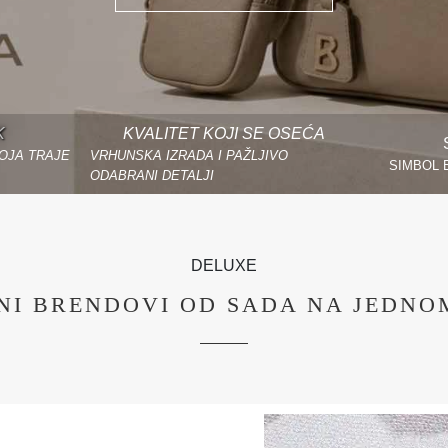
K
KVALITET KOJI SE OSEĆA
OJA TRAJE
VRHUNSKA IZRADA I PAŽLJIVO
SIMBOL 
ODABRANI DETALJI
DELUXE
ŽNI BRENDOVI OD SADA NA JEDNO