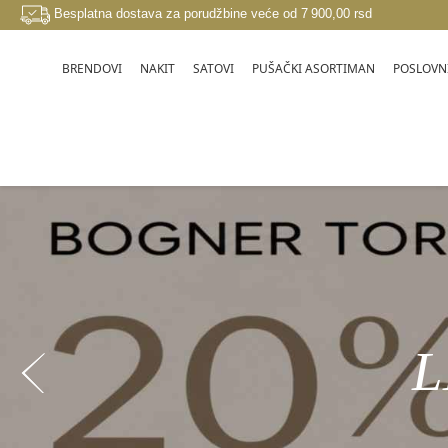
Besplatna dostava za porudžbine veće od 7 900,00 rsd
BRENDOVI
NAKIT
SATOVI
PUŠAČKI ASORTIMAN
POSLOVNI
20%
Previous
Previous
Previous
Previous
Previous