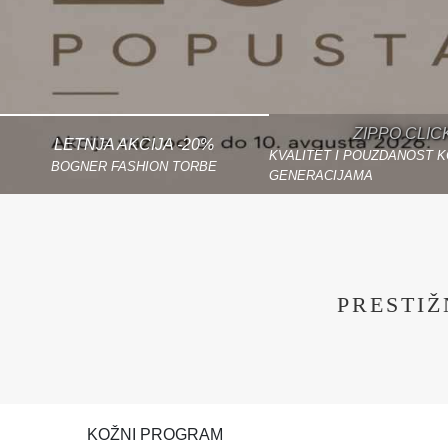
ZIPPO CLIC
LETNJA AKCIJA -20%
KVALITET I POUZDANOST K
BOGNER FASHION TORBE
GENERACIJAMA
PRESTI
KOŽNI PROGRAM