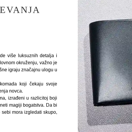
EVANJA
de više luksuznih detalja i
oslovnom okruženju, važno je
šne igraju značajnu ulogu u
 komada koji čekaju svoje
čenja novca.
a, izrađeni u razlicitoj boji
eti magiji bogatstva. Da bi
sebi mora izgledati skupo,