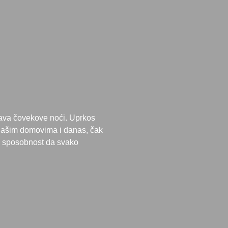
java čovekove noći. Uprkos
 našim domovima i danas, čak
u sposobnost da svako