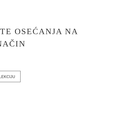
ETE OSEĆANJA NA
NAČIN
LEKCIJU