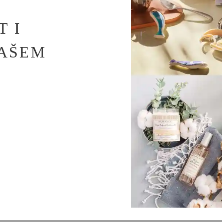
T I
VAŠEM