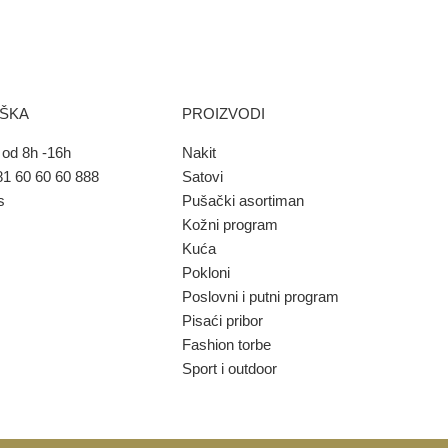
RŠKA
PROIZVODI
od 8h -16h
Nakit
1 60 60 60 888
Satovi
s
Pušački asortiman
Kožni program
Kuća
Pokloni
Poslovni i putni program
Pisaći pribor
Fashion torbe
Sport i outdoor