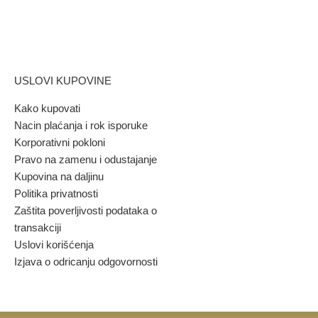
USLOVI KUPOVINE
Kako kupovati
Nacin plaćanja i rok isporuke
Korporativni pokloni
Pravo na zamenu i odustajanje
Kupovina na daljinu
Politika privatnosti
Zaštita poverljivosti podataka o
transakciji
Uslovi korišćenja
Izjava o odricanju odgovornosti