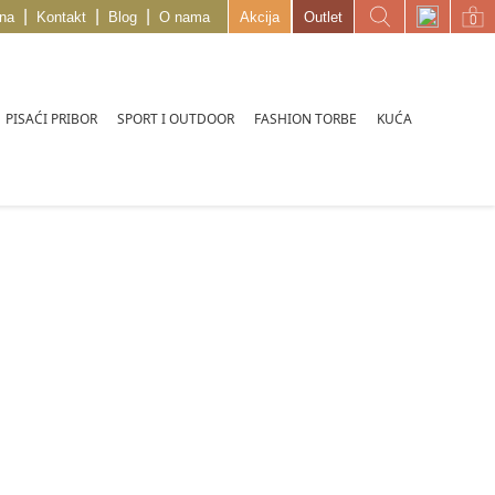
|
|
|
na
Kontakt
Blog
O nama
Akcija
Outlet
PISAĆI PRIBOR
SPORT I OUTDOOR
FASHION TORBE
KUĆA