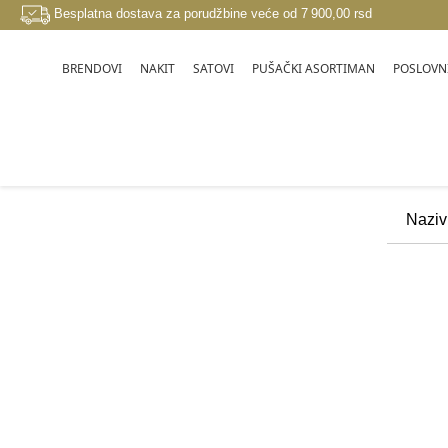
Besplatna dostava za porudžbine veće od 7 900,00 rsd
BRENDOVI
NAKIT
SATOVI
PUŠAČKI ASORTIMAN
POSLOVNI
BRENDOVI
BRIC'S