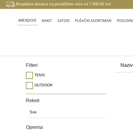
Besplatna dostava za porudžbine veće od 7 900,00 rsd
BRENDOVI
NAKIT
SATOVI
PUŠAČKI ASORTIMAN
POSLOVNI
SPORT I OUTDOOR
Filteri
TENIS
OUTDOOR
Reketi
Oprema