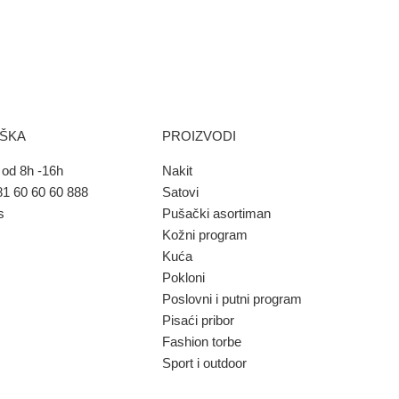
RŠKA
PROIZVODI
od 8h -16h
Nakit
1 60 60 60 888
Satovi
s
Pušački asortiman
Kožni program
Kuća
Pokloni
Poslovni i putni program
Pisaći pribor
Fashion torbe
Sport i outdoor