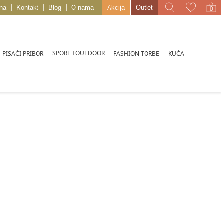
|
|
|
na
Kontakt
Blog
O nama
Akcija
Outlet
SPORT I OUTDOOR
PISAĆI PRIBOR
FASHION TORBE
KUĆA