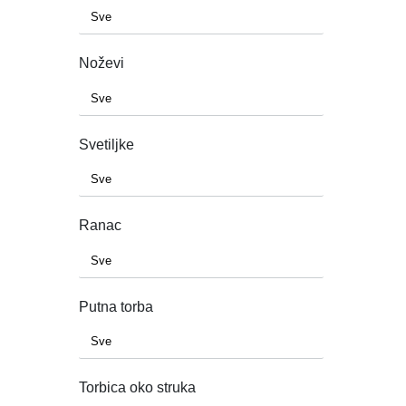
Noževi
Svetiljke
Ranac
Putna torba
Torbica oko struka